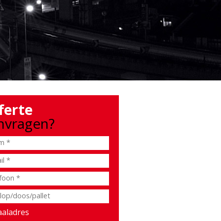
ferte
nvragen?
aladres