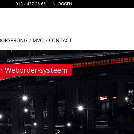
010 - 437 26 66
INLOGGEN
OORSPRONG
MVO
CONTACT
en Weborder-systeem