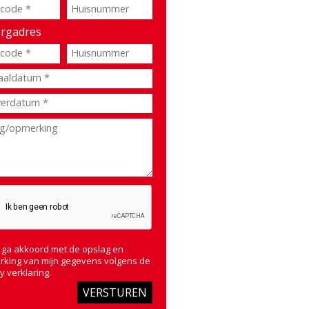
rgadres
 ga akkoord met de opslag en
rking van mijn gegevens volgens de
y verklaring
.