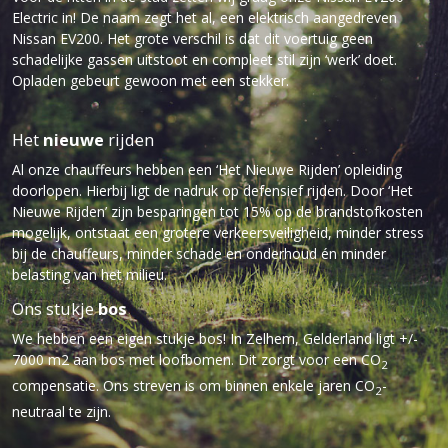
Electric in! De naam zegt het al, een elektrisch aangedreven
Nissan EV200. Het grote verschil is dat dit voertuig geen
schadelijke gassen uitstoot en compleet stil zijn ‘werk’ doet.
Opladen gebeurt gewoon met een stekker.
Het
nieuwe
rijden
Al onze chauffeurs hebben een ‘Het Nieuwe Rijden’ opleiding
doorlopen. Hierbij ligt de nadruk op defensief rijden. Door ‘Het
Nieuwe Rijden’ zijn besparingen tot 15% op de brandstofkosten
mogelijk, ontstaat een grotere verkeersveiligheid, minder stress
bij de chauffeurs, minder schade en onderhoud én minder
belasting van het milieu.
Ons stukje
bos
We hebben een eigen stukje bos! In Zelhem, Gelderland ligt +/-
7000 m2 aan bos met loofbomen. Dit zorgt voor een CO
2
compensatie. Ons streven is om binnen enkele jaren CO
-
2
neutraal te zijn.