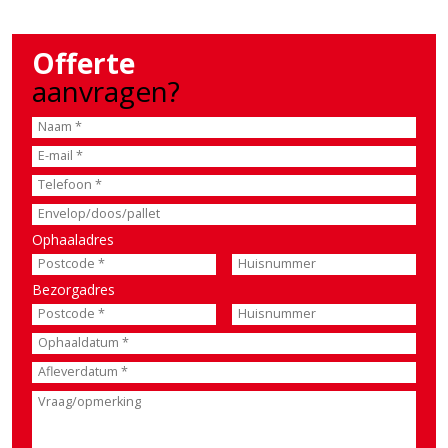
Offerte
aanvragen?
Ophaaladres
Bezorgadres