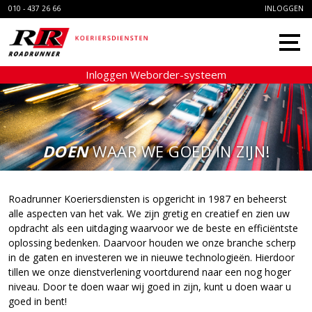
010 - 437 26 66
INLOGGEN
Inloggen Weborder-systeem
HOME
DIENSTEN
ONLINE RIT
DOEN
WAAR WE GOED IN ZIJN!
OORSPRONG
MVO
Roadrunner Koeriersdiensten is opgericht in 1987 en beheerst
alle aspecten van het vak. We zijn gretig en creatief en zien uw
CONTACT
opdracht als een uitdaging waarvoor we de beste en efficiëntste
oplossing bedenken. Daarvoor houden we onze branche scherp
in de gaten en investeren we in nieuwe technologieën. Hierdoor
tillen we onze dienstverlening voortdurend naar een nog hoger
niveau. Door te doen waar wij goed in zijn, kunt u doen waar u
goed in bent!