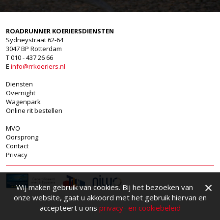
ROADRUNNER KOERIERSDIENSTEN
Sydneystraat 62-64
3047 BP Rotterdam
T 010 - 437 26 66
E
info@rrkoeriers.nl
Diensten
Overnight
Wagenpark
Online rit bestellen
MVO
Oorsprong
Contact
Privacy
×
Wij maken gebruik van cookies. Bij het bezoeken van
onze website, gaat u akkoord met het gebruik hiervan en
accepteert u ons
privacy- en cookiebeleid