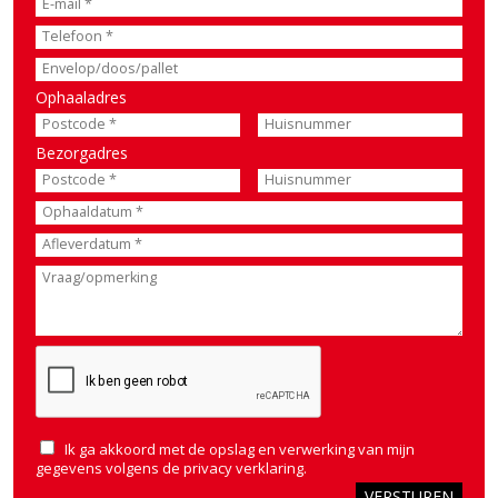
Ophaaladres
Bezorgadres
Ik ga akkoord met de opslag en verwerking van mijn
gegevens volgens de
privacy verklaring
.