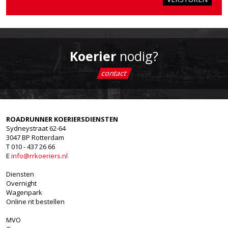
Koerier
nodig?
contact
ROADRUNNER KOERIERSDIENSTEN
Sydneystraat 62-64
3047 BP Rotterdam
T 010 - 437 26 66
E
info@rrkoeriers.nl
Diensten
Overnight
Wagenpark
Online rit bestellen
MVO