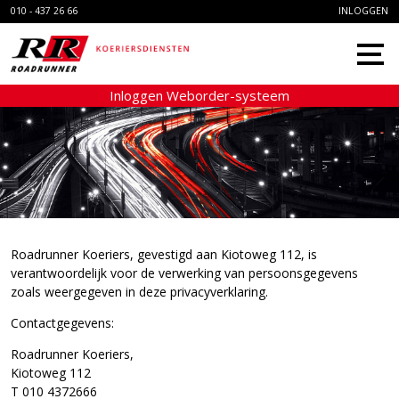
010 - 437 26 66
INLOGGEN
Inloggen Weborder-systeem
HOME
DIENSTEN
ONLINE RIT
OORSPRONG
MVO
Roadrunner Koeriers, gevestigd aan Kiotoweg 112, is
verantwoordelijk voor de verwerking van persoonsgegevens
CONTACT
zoals weergegeven in deze privacyverklaring.
Contactgegevens:
Roadrunner Koeriers,
Kiotoweg 112
T 010 4372666